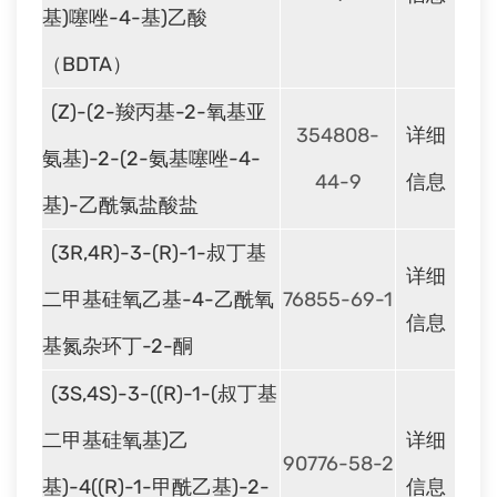
基)噻唑-4-基)乙酸
（BDTA）
(Z)-(2-羧丙基-2-氧基亚
354808-
详细
氨基)-2-(2-氨基噻唑-4-
44-9
信息
基)-乙酰氯盐酸盐
(3R,4R)-3-(R)-1-叔丁基
详细
二甲基硅氧乙基-4-乙酰氧
76855-69-1
信息
基氮杂环丁-2-酮
(3S,4S)-3-((R)-1-(叔丁基
二甲基硅氧基)乙
详细
90776-58-2
基)-4((R)-1-甲酰乙基)-2-
信息